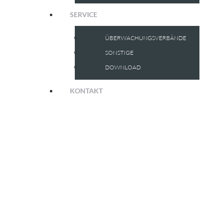
SERVICE
ÜBERWACHUNGSVERBÄNDE
SONSTIGE
DOWNLOAD
KONTAKT
IMPRESSUM
ANGABEN GEMÄSS § 5 TMG
Baustoffüberwachungs- und Zertifizierungsverband Nord