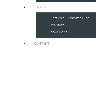
SERVICE
ÜBERWACHUNGSVERBÄNDE
SONSTIGE
DOWNLOAD
KONTAKT
LOGIN FÜR MITGLIEDER
Angehörigen von Mitgliedsunternehmen des BÜV Nord e.V.
steht exklusiv der Login Bereich zur Verfügung.