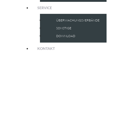
SERVICE
ÜBERWACHUNGSVERBÄNDE
SONSTIGE
DOWNLOAD
KONTAKT
MITGLIEDER
Der
Baustoffüberwachungs- und Zertifizierungsverband
Nord (BÜV Nord) e.V.
führt die Fremdüberwachung und
Zertifizierung seiner Mitglieder in den Bundesländern