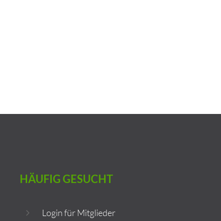
Mit der Veröffentlichung des Mitgliederverzeichnisses auf
elektronischem Wege wollen wir allen Nutzern einen
größtmöglichen und aktuellen Überblick bei der Suche nach
Baustoffproduzenten bieten.
HÄUFIG
GESUCHT
Login für Mitglieder