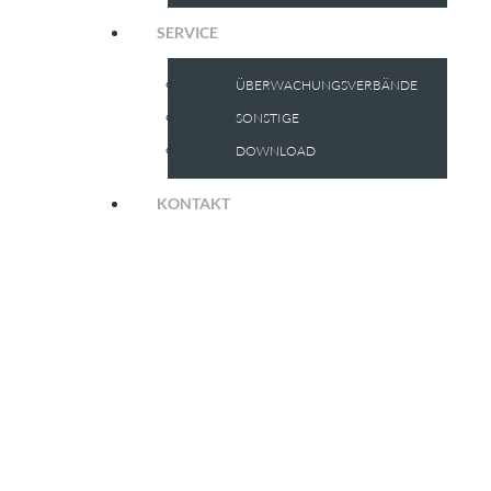
SERVICE
ÜBERWACHUNGSVERBÄNDE
SONSTIGE
DOWNLOAD
KONTAKT
DATENSCHUTZ­
ERKLÄRUNG