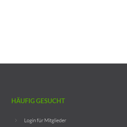
Art. 6 Abs. 1 lit. f DSGVO). Die Speicherung in der Blacklist ist
zeitlich nicht befristet. Sie können der
Speicherung widersprechen, sofern Ihre Interessen unser
berechtigtes Interesse überwiegen.
HÄUFIG
GESUCHT
Login für Mitglieder